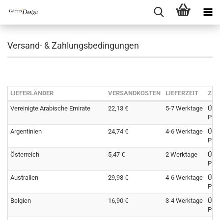
Versand- & Zahlungsbedingungen
LIEFERLÄNDER
VERSANDKOSTEN
LIEFERZEIT
ZAH
Vereinigte Arabische Emirate
22,13 €
5-7 Werktage
Übe
Pay
Argentinien
24,74 €
4-6 Werktage
Übe
Pay
Österreich
5,47 €
2 Werktage
Übe
Pay
Australien
29,98 €
4-6 Werktage
Übe
Pay
Belgien
16,90 €
3-4 Werktage
Übe
Pay