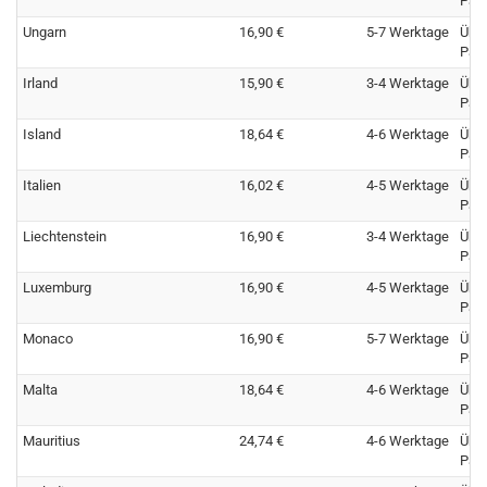
Pay
Ungarn
16,90 €
5-7 Werktage
Übe
Pay
Irland
15,90 €
3-4 Werktage
Übe
Pay
Island
18,64 €
4-6 Werktage
Übe
Pay
Italien
16,02 €
4-5 Werktage
Übe
Pay
Liechtenstein
16,90 €
3-4 Werktage
Übe
Pay
Luxemburg
16,90 €
4-5 Werktage
Übe
Pay
Monaco
16,90 €
5-7 Werktage
Übe
Pay
Malta
18,64 €
4-6 Werktage
Übe
Pay
Mauritius
24,74 €
4-6 Werktage
Übe
Pay