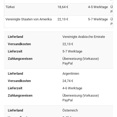
Türkei
18,64 €
4-5 Werktage
Übe
Pay
Vereinigte Staaten von Amerika
22,13 €
5-7 Werktage
Übe
Pay
Lieferland
Vereinigte Arabische Emirate
Versandkosten
22,13 €
Lieferzeit
5-7 Werktage
Zahlungsweisen
Überweisung (Vorkasse)
PayPal
Lieferland
Argentinien
Versandkosten
24,74 €
Lieferzeit
4-6 Werktage
Zahlungsweisen
Überweisung (Vorkasse)
PayPal
Lieferland
Österreich