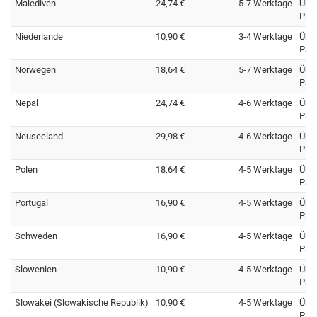
Malediven
24,74 €
5-7 Werktage
Übe
Pay
Niederlande
10,90 €
3-4 Werktage
Übe
Pay
Norwegen
18,64 €
5-7 Werktage
Übe
Pay
Nepal
24,74 €
4-6 Werktage
Übe
Pay
Neuseeland
29,98 €
4-6 Werktage
Übe
Pay
Polen
18,64 €
4-5 Werktage
Übe
Pay
Portugal
16,90 €
4-5 Werktage
Übe
Pay
Schweden
16,90 €
4-5 Werktage
Übe
Pay
Slowenien
10,90 €
4-5 Werktage
Übe
Pay
Slowakei (Slowakische Republik)
10,90 €
4-5 Werktage
Übe
Pay