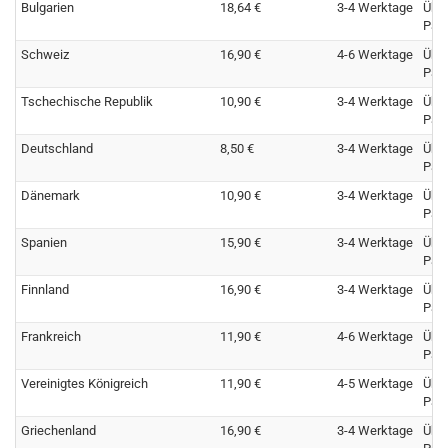
Bulgarien
18,64 €
3-4 Werktage
Übe
Pay
Schweiz
16,90 €
4-6 Werktage
Übe
Pay
Tschechische Republik
10,90 €
3-4 Werktage
Übe
Pay
Deutschland
8,50 €
3-4 Werktage
Übe
Pay
Dänemark
10,90 €
3-4 Werktage
Übe
Pay
Spanien
15,90 €
3-4 Werktage
Übe
Pay
Finnland
16,90 €
3-4 Werktage
Übe
Pay
Frankreich
11,90 €
4-6 Werktage
Übe
Pay
Vereinigtes Königreich
11,90 €
4-5 Werktage
Übe
Pay
Griechenland
16,90 €
3-4 Werktage
Übe