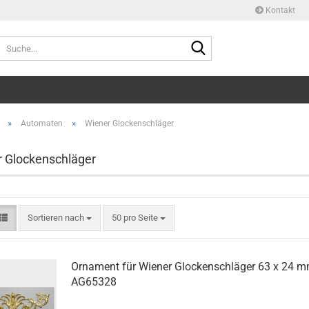
Kontakt
Suche...
»
»
Automaten
Wiener Glockenschläger
 Glockenschläger
Sortieren nach
pro Seite
Sortieren nach
50 pro Seite
Ornament für Wiener Glockenschläger 63 x 24 
AG65328