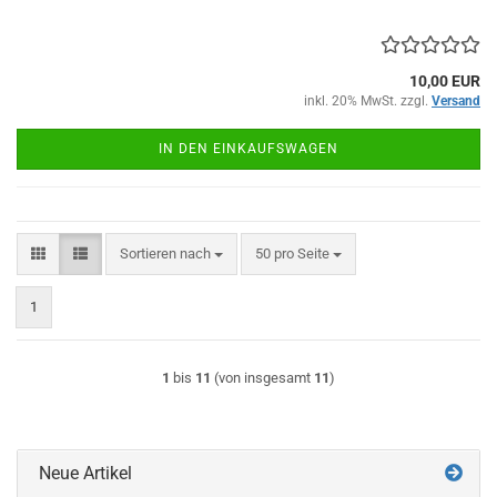
10,00 EUR
inkl. 20% MwSt. zzgl.
Versand
IN DEN EINKAUFSWAGEN
Sortieren nach
pro Seite
Sortieren nach
50 pro Seite
1
1
bis
11
(von insgesamt
11
)
Neue Artikel