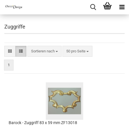
Zuggriffe
Sortieren nach
pro Seite
Sortieren nach
50 pro Seite
1
Barock - Zuggriff 83 x 59 mm ZF13018