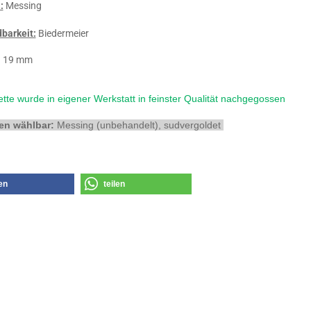
:
Messing
barkeit:
Biedermeier
 19 mm
tte wurde in eigener Werkstatt in feinster Qualität nachgegossen
en wählbar:
Messing (unbehandelt), sudvergoldet
len
teilen