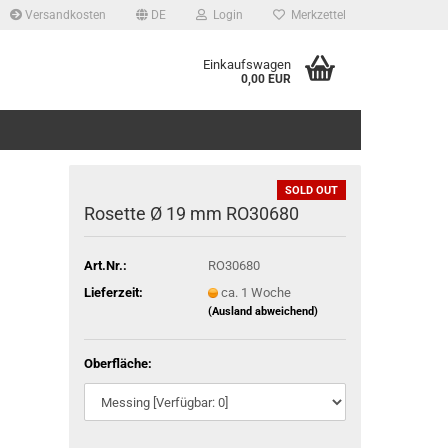
Versandkosten
DE
Login
Merkzettel
Einkaufswagen
0,00 EUR
SOLD OUT
Rosette Ø 19 mm RO30680
Art.Nr.:
RO30680
Lieferzeit:
ca. 1 Woche
(Ausland abweichend)
Oberfläche: