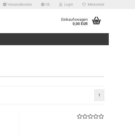
Versandkosten
DE
Login
Merkzettel
Einkaufswagen
0,00 EUR
1