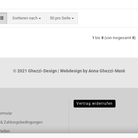
Sortieren nach
pro Seite
Sortieren nach
50 pro Seite
1
bis
8
(von insgesamt
8
)
© 2021 Ghezzi-Design | Webdesign by Anna Ghezzi-Maté
Vertrag widerrufen
ormular
 & Zahlungsbedingungen
tellen