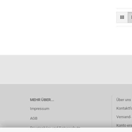
MEHR ÜBER...
Über uns
Kontaktf
Impressum
Versand-
AGB
Konto ers
Privatsphäre und Datenschutz