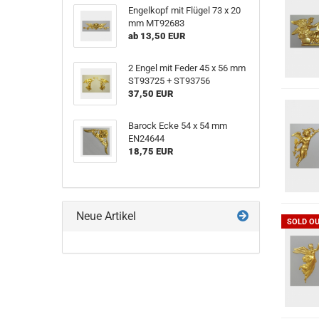
Engelkopf mit Flügel 73 x 20
mm MT92683
ab 13,50 EUR
2 Engel mit Feder 45 x 56 mm
ST93725 + ST93756
37,50 EUR
Barock Ecke 54 x 54 mm
EN24644
18,75 EUR
Neue Artikel
SOLD O