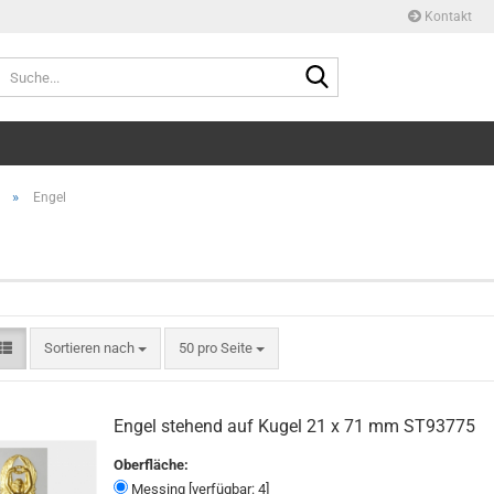
Kontakt
Suche...
»
Engel
Sortieren nach
pro Seite
Sortieren nach
50 pro Seite
Engel stehend auf Kugel 21 x 71 mm ST93775
Oberfläche:
Messing [verfügbar: 4]