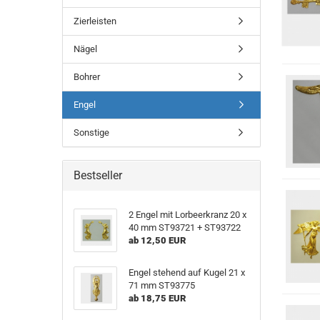
Zierleisten
Nägel
Bohrer
Engel
Sonstige
Bestseller
2 Engel mit Lorbeerkranz 20 x
40 mm ST93721 + ST93722
ab 12,50 EUR
Engel stehend auf Kugel 21 x
71 mm ST93775
ab 18,75 EUR