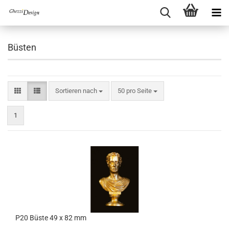
Büsten
Sortieren nach
pro Seite
Sortieren nach
50 pro Seite
1
P20 Büste 49 x 82 mm