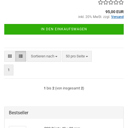
95,00 EUR
inkl. 20% MwSt. zzgl.
Versand
IN DEN EINKAUFSWAGEN
Sortieren nach
pro Seite
Sortieren nach
50 pro Seite
1
1
bis
2
(von insgesamt
2
)
Bestseller