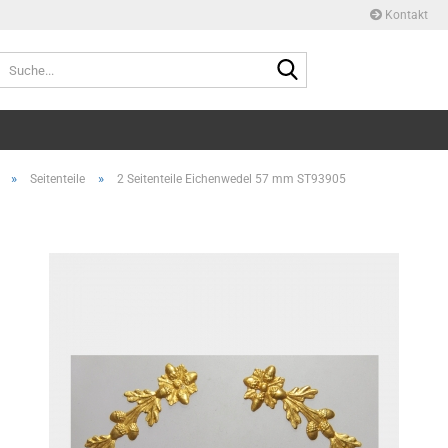
Kontakt
Suche...
»
»
Seitenteile
2 Seitenteile Eichenwedel 57 mm ST93905