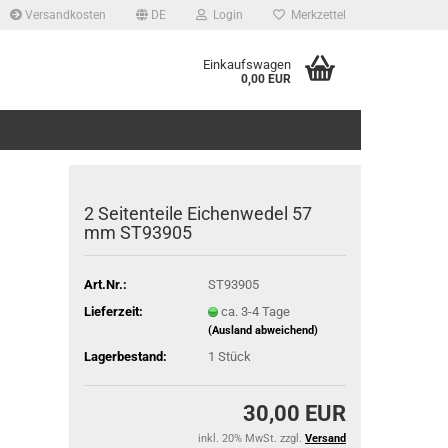
Versandkosten
DE
Login
Merkzettel
Einkaufswagen
0,00 EUR
2 Seitenteile Eichenwedel 57
mm ST93905
Art.Nr.:
ST93905
Lieferzeit:
ca. 3-4 Tage
(Ausland abweichend)
Lagerbestand:
1
Stück
30,00 EUR
inkl. 20% MwSt. zzgl.
Versand