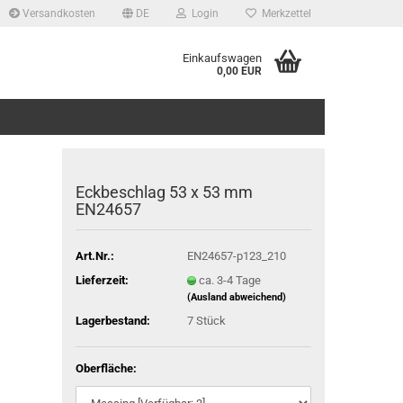
Versandkosten
DE
Login
Merkzettel
Einkaufswagen
0,00 EUR
Eckbeschlag 53 x 53 mm
EN24657
Art.Nr.:
EN24657-p123_210
Lieferzeit:
ca. 3-4 Tage
(Ausland abweichend)
Lagerbestand:
7
Stück
Oberfläche: