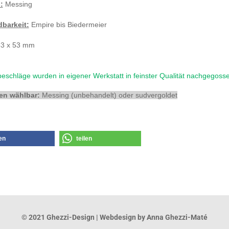
:
Messing
barkeit:
Empire bis Biedermeier
3 x 53 mm
eschläge wurden in eigener Werkstatt in feinster Qualität nachgegoss
en wählbar:
Messing (unbehandelt) oder sudvergoldet
len
teilen
© 2021 Ghezzi-Design | Webdesign by Anna Ghezzi-Maté