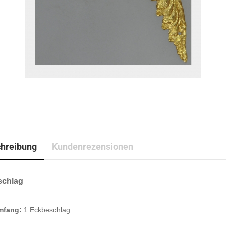
hreibung
Kundenrezensionen
sch
lag
mfang:
1 Eckbeschlag